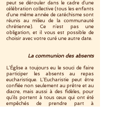
peut se dérouler dans le cadre d’une
célébration collective (tous les enfants
d’une même année de catéchisme sont
réunis au milieu de la communauté
chrétienne). Ce n’est pas une
obligation, et il vous est possible de
choisir avec votre curé une autre date.
La communion des absents
L’Église a toujours eu le souci de faire
participer les absents au repas
eucharistique. L’Eucharistie peut être
confiée non seulement au prêtre et au
diacre, mais aussi à des fidèles, pour
qu’ils portent à tous ceux qui ont été
empêchés de prendre part à
l’assemblée liturgique, spécialement à
celle du dimanche. Si vous êtes malade,
âgé(e), mère d’un jeune enfant et
souhaitez recevoir la communion à
votre domicile, veuillez contacter la
paroisse : vous conviendrez alors du